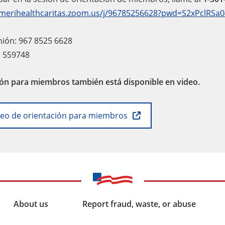
/amerihealthcaritas.zoom.us/j/96785256628?pwd=S2xPclR
unión: 967 8525 6628
: 559748
ión para miembros también está disponible en video.
ideo de orientación para miembros
About us
Report fraud, waste, or abuse