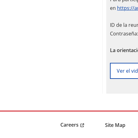
en
https:/
ID de la re
Contraseña
La orientac
Ver el v
Careers
Site Map