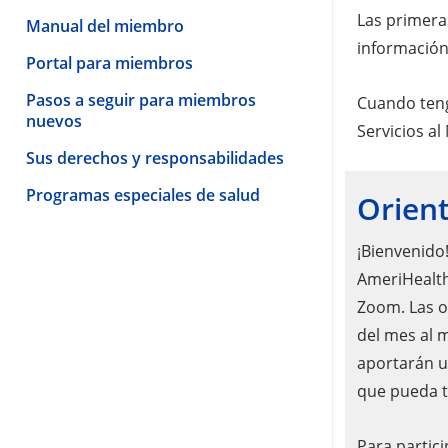
Las primera
Manual del miembro
información
Portal para miembros
Pasos a seguir para miembros
Cuando teng
nuevos
Servicios a
Sus derechos y responsabilidades
Programas especiales de salud
Orien
¡Bienvenido
AmeriHealth
Zoom. Las or
del mes al m
aportarán u
que pueda t
Para partic