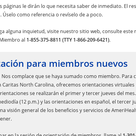
s páginas le dirán lo que necesita saber de inmediato. El r
. Úselo como referencia o revíselo de a poco.
a alguna inquietud, visite nuestro sitio web, consulte est
l Miembro al
1-855-375-8811 (TTY 1-866-209-6421)
.
tación para miembros nuevos
! Nos complace que se haya sumado como miembro. Para con
 Caritas North Carolina, ofrecemos orientaciones virtuales
ientaciones se realizarán el primer y tercer jueves del mes.
ediodía (12 p.m.) y las orientaciones en español, el tercer 
na visión general de los beneficios y servicios de AmeriHea
ener.
ipar en la sesión de orientación de miembros, llame al
1-301