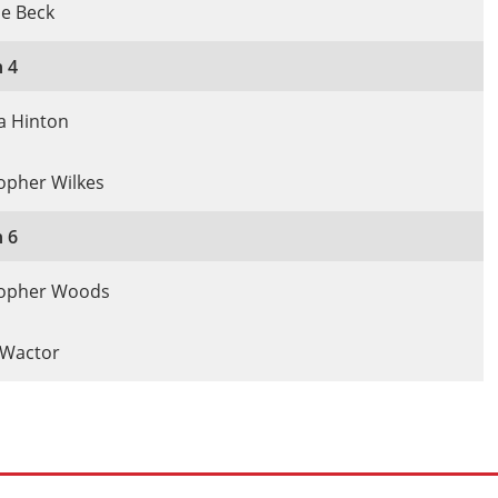
e Beck
 4
a Hinton
opher Wilkes
 6
topher Woods
 Wactor