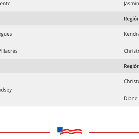
ente
Jasmin
Región
egues
Kendr
Villacres
Christ
Región
Chris
ndsey
Diane